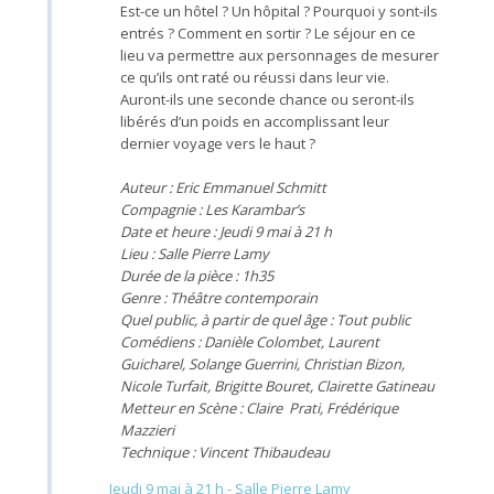
Est-ce un hôtel ? Un hôpital ? Pourquoi y sont-ils
entrés ? Comment en sortir ? Le séjour en ce
lieu va permettre aux personnages de mesurer
ce qu’ils ont raté ou réussi dans leur vie.
Auront-ils une seconde chance ou seront-ils
libérés d’un poids en accomplissant leur
dernier voyage vers le haut ?
Auteur : Eric Emmanuel Schmitt
Compagnie : Les Karambar’s
Date et heure : Jeudi 9 mai à 21 h
Lieu : Salle Pierre Lamy
Durée de la pièce : 1h35
Genre : Théâtre contemporain
Quel public, à partir de quel âge : Tout public
Comédiens : Danièle Colombet, Laurent
Guicharel, Solange Guerrini, Christian Bizon,
Nicole Turfait, Brigitte Bouret, Clairette Gatineau
Metteur en Scène : Claire Prati, Frédérique
Mazzieri
Technique : Vincent Thibaudeau
Jeudi 9 mai à 21 h - Salle Pierre Lamy